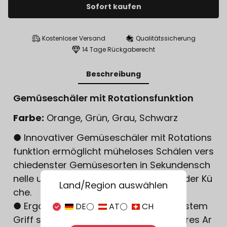
Sofort kaufen
Kostenloser Versand
Qualitätssicherung
14 Tage Rückgaberecht
Beschreibung
Gemüseschäler mit Rotationsfunktion
Farbe:
Orange, Grün, Grau, Schwarz
● Innovativer Gemüseschäler mit Rotations
funktion ermöglicht müheloses Schälen vers
chiedenster Gemüsesorten in Sekundensch
nelle und spart dabei wertvolle Zeit in der Kü
Land/Region auswählen
che.
● Ergonomisches Design mit rutschfestem
DE
AT
CH
Griff sorgt für komfortables und sicheres Ar