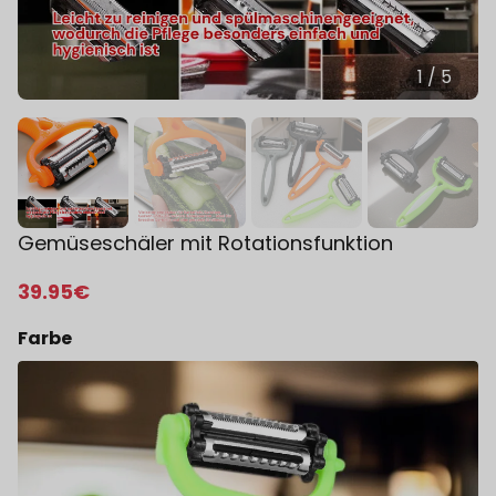
1
/
5
Gemüseschäler mit Rotationsfunktion
39
.95
€
Farbe